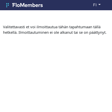
Siirry pääsisältöön
FI
FloMembers
Valitettavasti et voi ilmoittautua tähän tapahtumaan tällä
hetkellä. Ilmoittautuminen ei ole alkanut tai se on päättynyt.