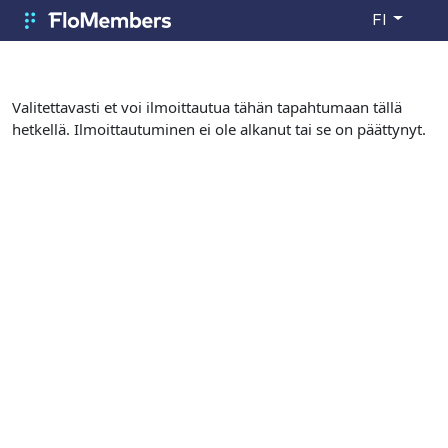
Siirry pääsisältöön
FI
FloMembers
Valitettavasti et voi ilmoittautua tähän tapahtumaan tällä
hetkellä. Ilmoittautuminen ei ole alkanut tai se on päättynyt.