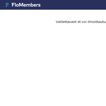
Siirry pääsisältöön
FloMembers
Valitettavasti et voi ilmoittau