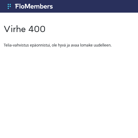
Siirry pääsisältöön
FloMembers
Virhe 400
Telia-vahvistus epäonnistui, ole hyvä ja avaa lomake uudelleen.