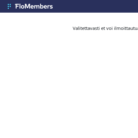
Siirry pääsisältöön
FloMembers
Valitettavasti et voi ilmoittau