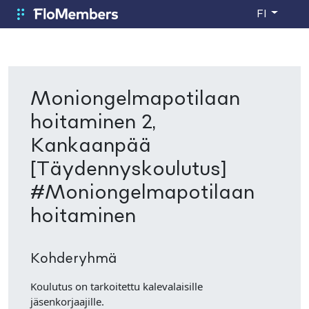
Siirry pääsisältöön
FI
FloMembers
Moniongelmapotilaan
hoitaminen 2,
Kankaanpää
[Täydennyskoulutus]
#Moniongelmapotilaan
hoitaminen
Kohderyhmä
Koulutus on tarkoitettu kalevalaisille
jäsenkorjaajille.