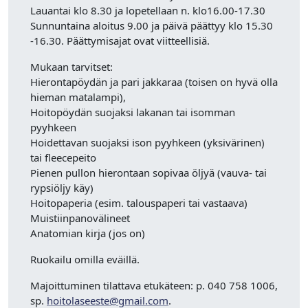
Lauantai klo 8.30 ja lopetellaan n. klo16.00-17.30
Sunnuntaina aloitus 9.00 ja päivä päättyy klo 15.30
-16.30. Päättymisajat ovat viitteellisiä.
Mukaan tarvitset:
Hierontapöydän ja pari jakkaraa (toisen on hyvä olla
hieman matalampi),
Hoitopöydän suojaksi lakanan tai isomman
pyyhkeen
Hoidettavan suojaksi ison pyyhkeen (yksivärinen)
tai fleecepeito
Pienen pullon hierontaan sopivaa öljyä (vauva- tai
rypsiöljy käy)
Hoitopaperia (esim. talouspaperi tai vastaava)
Muistiinpanovälineet
Anatomian kirja (jos on)
Ruokailu
omilla eväillä.
Majoittuminen tilattava etukäteen:
p. 040 758 1006,
sp.
hoitolaseeste@gmail.com
.