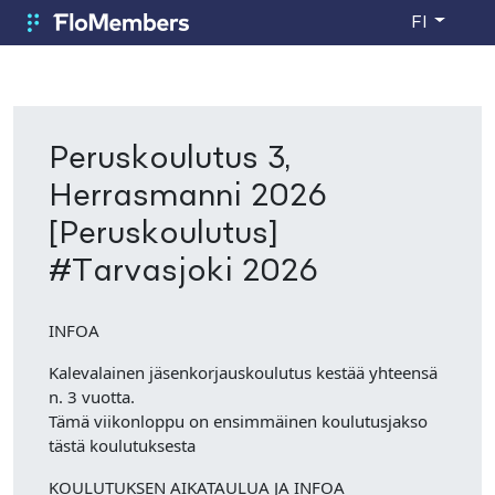
Siirry pääsisältöön
Password Key
Fax Number
FI
FloMembers
Peruskoulutus 3,
Herrasmanni 2026
[Peruskoulutus]
#Tarvasjoki 2026
INFOA
Kalevalainen jäsenkorjauskoulutus kestää yhteensä
n. 3 vuotta.
Tämä viikonloppu on ensimmäinen koulutusjakso
tästä koulutuksesta
KOULUTUKSEN AIKATAULUA JA INFOA