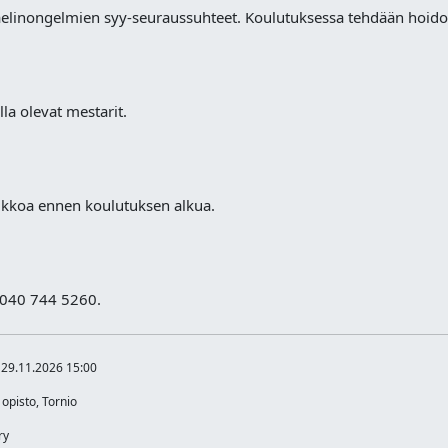
ntaelinongelmien syy-seuraussuhteet. Koulutuksessa tehdään hoidot
alla olevat mestarit.
iikkoa ennen koulutuksen alkua.
 040 744 5260.
 29.11.2026 15:00
opisto, Tornio
ry