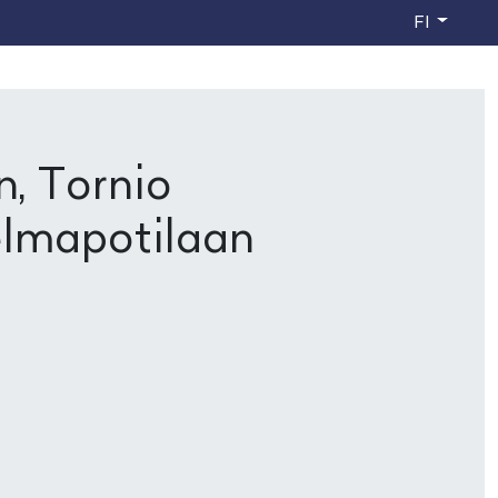
FI
, Tornio
lmapotilaan