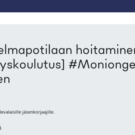
lmapotilaan hoitaminen
yskoulutus] #Monionge
en
evalaisille jäsenkorjaajille.
ö