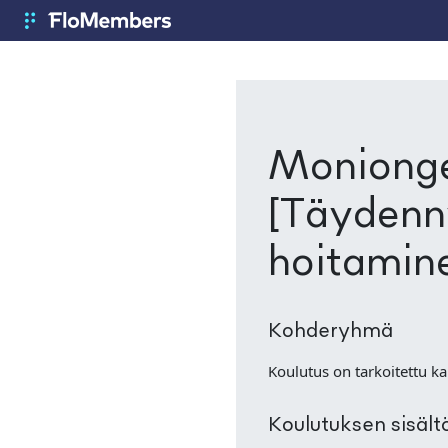
Siirry pääsisältöön
Fax Number
FloMembers
Monionge
[Täydenn
hoitamin
Kohderyhmä
Koulutus on tarkoitettu kal
Koulutuksen sisält