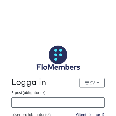
Hoppa till huvudinnehåll
Logga in
SV
E-post
(obligatorisk)
Lösenord
(obligatorisk)
Glömt lösenord?