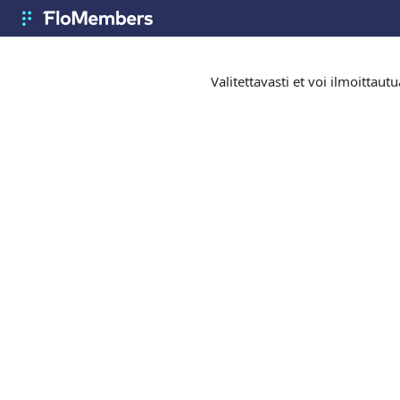
Siirry pääsisältöön
FloMembers
Valitettavasti et voi ilmoittau