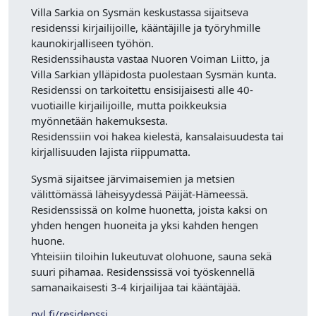
Villa Sarkia on Sysmän keskustassa sijaitseva
residenssi kirjailijoille, kääntäjille ja työryhmille
kaunokirjalliseen työhön.
Residenssihausta vastaa Nuoren Voiman Liitto, ja
Villa Sarkian ylläpidosta puolestaan Sysmän kunta.
Residenssi on tarkoitettu ensisijaisesti alle 40-
vuotiaille kirjailijoille, mutta poikkeuksia
myönnetään hakemuksesta.
Residenssiin voi hakea kielestä, kansalaisuudesta tai
kirjallisuuden lajista riippumatta.
Sysmä sijaitsee järvimaisemien ja metsien
välittömässä läheisyydessä Päijät-Hämeessä.
Residenssissä on kolme huonetta, joista kaksi on
yhden hengen huoneita ja yksi kahden hengen
huone.
Yhteisiin tiloihin lukeutuvat olohuone, sauna sekä
suuri pihamaa. Residenssissä voi työskennellä
samanaikaisesti 3-4 kirjailijaa tai kääntäjää.
nvl.fi/residenssi