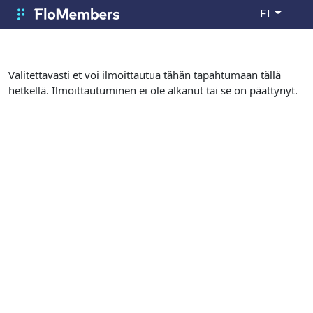
Siirry pääsisältöön
FI
FloMembers
Valitettavasti et voi ilmoittautua tähän tapahtumaan tällä
hetkellä. Ilmoittautuminen ei ole alkanut tai se on päättynyt.